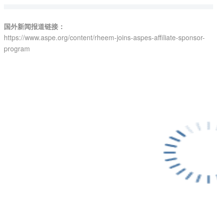
国外新闻报道链接：
https://www.aspe.org/content/rheem-joins-aspes-affiliate-sponsor-
progra
m