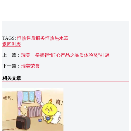
TAGS:
恒热售后服务
恒热热水器
返回列表
上一篇：
瑞美一举摘得“匠心产品之品质体验奖”桂冠
下一篇：
瑞美荣誉
相关文章