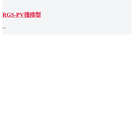
RGS-PV强排型
...